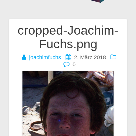
cropped-Joachim-
Beitragsnavigation
Fuchs.png
joachimfuchs
2. März 2018
0