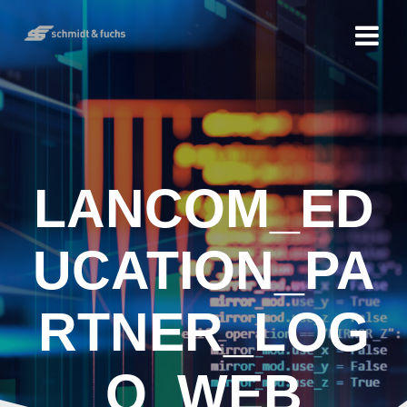
LANCOM_ED
UCATION_PA
RTNER_LOG
O_WEB