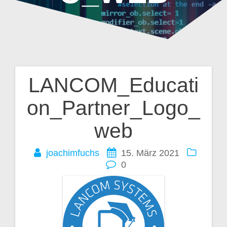
LANCOM_Educati
Beitragsnavigation
on_Partner_Logo_
web
joachimfuchs
15. März 2021
0