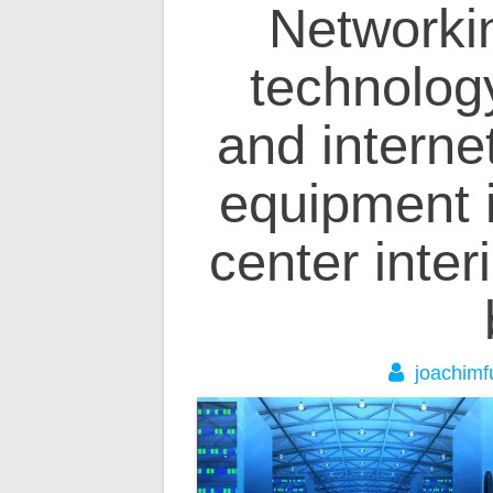
Beitragsnavig
Networki
technolog
and interne
equipment i
center inter
joachimf