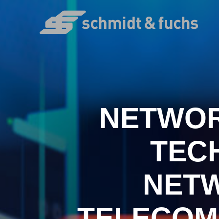
NETWOR
TEC
NETW
TELECOM