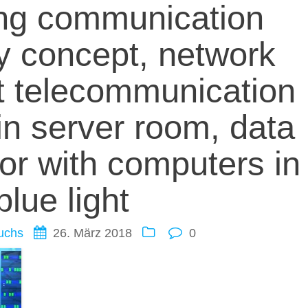
ation
ng communication
y concept, network
t telecommunication
n server room, data
ior with computers in
blue light
uchs
26. März 2018
0