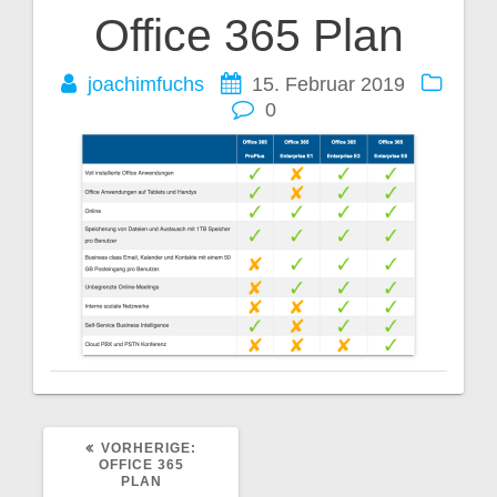
Office 365 Plan
Beitragsnavigation
joachimfuchs
15. Februar 2019
0
VORHERIGER
VORHERIGE:
BEITRAG:
OFFICE 365
PLAN