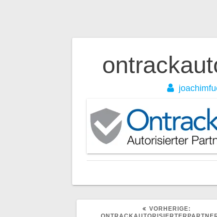
Beitragsnavig
ontrackaut
joachimfu
VORHER
VORHERIGE:
BEITRA
ONTRACKAUTORISIERTERPARTNE