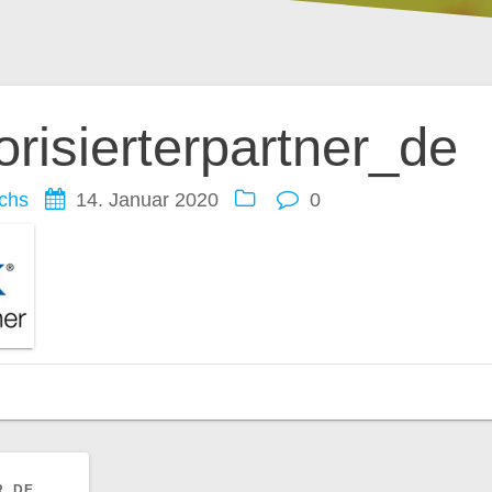
ation
orisierterpartner_de
chs
14. Januar 2020
0
IGER
G:
R_DE