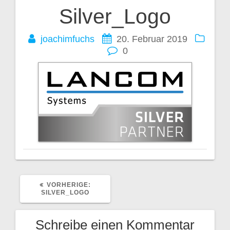
Silver_Logo
Beitragsnavigation
joachimfuchs
20. Februar 2019
0
VORHERIGER
VORHERIGE:
BEITRAG:
SILVER_LOGO
Schreibe einen Kommentar